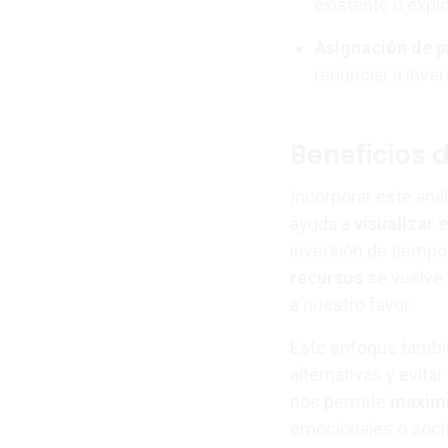
existente o expl
Asignación de p
renunciar a inver
Beneficios 
Incorporar este aná
ayuda a
visualizar 
inversión de tiempo
recursos
se vuelve 
a nuestro favor.
Este enfoque tamb
alternativas y evit
nos permite
maximi
emocionales o social