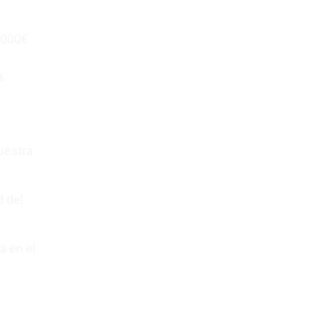
2.000€
.
uestra
d del
a en el