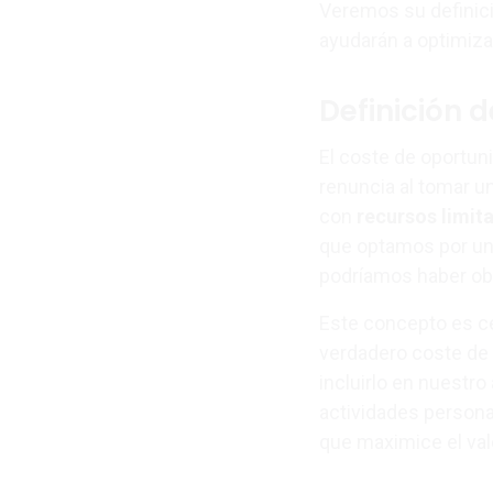
Veremos su definici
ayudarán a optimizar
Definición 
El coste de oportuni
renuncia al tomar u
con
recursos limit
que optamos por una
podríamos haber obt
Este concepto es ce
verdadero coste de 
incluirlo en nuestr
actividades persona
que maximice el valo