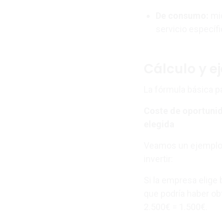
De consumo
:
mid
servicio específi
Cálculo y 
La fórmula básica pa
Coste de oportunida
elegida
Veamos un ejemplo 
invertir:
Si la empresa elige 
que podría haber ob
2.500€ = 1.500€.