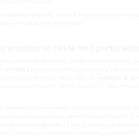
orar nuevos mercados.
resupuestos públicos:
priorizar educación puede implica
siones en salud o infraestructuras.
de analizar el coste de oportunida
lisis en nuestras decisiones aporta múltiples ventajas. 
el verdadero coste
de nuestras elecciones y a alinear ca
 o dinero con objetivos claros. Además,
optimizar el uso
un proceso consciente, donde cada euro o cada minuto t
ién
fomenta el pensamiento crítico
, invitándonos a eval
ar elecciones impulsivas que generen arrepentimiento. A s
zar el retorno esperado
, ya sea en términos financieros
es, y construir un futuro más sostenible y equilibrado.