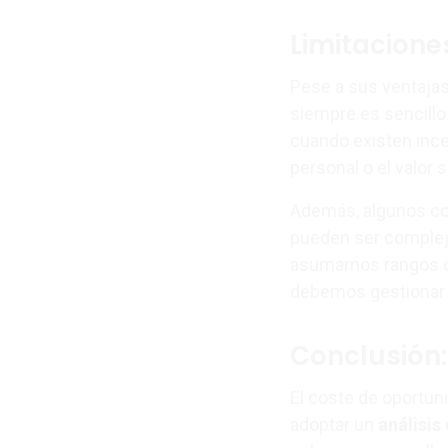
Limitacione
Pese a sus ventajas
siempre es sencillo
cuando existen ince
personal o el valor 
Además, algunos co
pueden ser complej
asumamos rangos de 
debemos gestionar 
Conclusión:
El coste de oportun
adoptar un
análisis