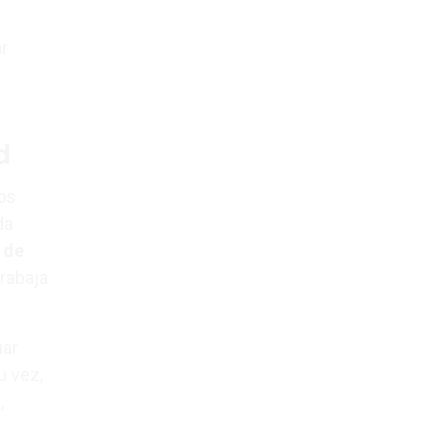
r
d
Nos
da
 de
rabaja
uar
u vez,
,