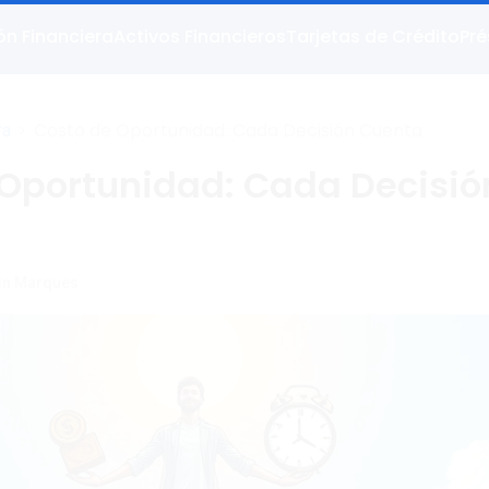
ón Financiera
Activos Financieros
Tarjetas de Crédito
Pr
>
Costo de Oportunidad: Cada Decisión Cuenta
ra
 Oportunidad: Cada Decisió
ln Marques