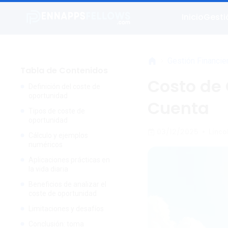
Inicio
Gesti
>
Gestión Financie
Tabla de Contenidos
Costo de
Definición del coste de
oportunidad
Cuenta
Tipos de coste de
oportunidad
03/12/2025
•
Linco
Cálculo y ejemplos
numéricos
Aplicaciones prácticas en
la vida diaria
Beneficios de analizar el
coste de oportunidad
Limitaciones y desafíos
Conclusión: toma