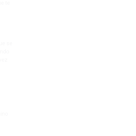
ue te
que se
undo
 vez
mino