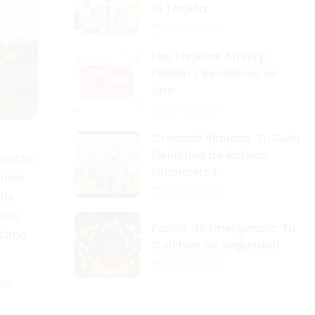
la Tarjeta
31/12/2025
Las Tarjetas Affinity:
Pasión y Beneficios en
Uno
29/12/2025
Creando Riqueza: Tu Guía
Definitiva de Activos
nuestro
Financieros
único
27/12/2025
ada
este
Fondo de Emergencia: Tu
stros
Colchón de Seguridad
26/12/2025
mar