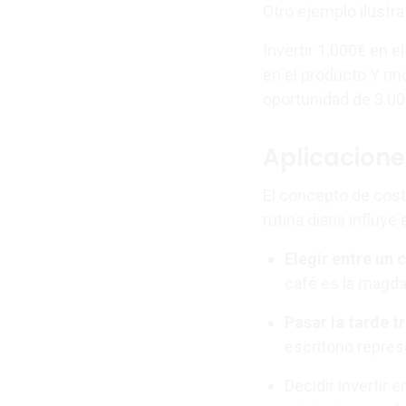
Otro ejemplo ilustr
Invertir 1.000€ en 
en el producto Y rin
oportunidad de 3.00
Aplicaciones
El concepto de cost
rutina diaria influy
Elegir entre un
café es la magd
Pasar la tarde t
escritorio repre
Decidir invertir 