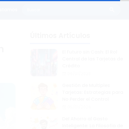
éstamos
Últimos Artículos
n
El Futuro sin Cash: El Rol
Central de las Tarjetas de
Crédito
06/01/2026
Gestión de Multiples
Tarjetas: Estrategias para
No Perder el Control
05/01/2026
Del Ahorro al Gasto
Inteligente: La Filosofía de