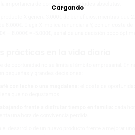
a la importancia de comparar magnitudes absolutas:
el producto X genera 3.000€ de beneficios, mientras que 
de 8.000€. Elegir X implica renunciar a Y, con un coste de
0€ – 8.000€ = -5.000€, señal de una decisión poco óptima
 prácticas en la vida diaria
e de oportunidad no se limita al ámbito empresarial. En n
e en pequeñas y grandes decisiones:
 café con leche o una magdalena:
el coste de oportunida
alena que no degustamos.
rabajando frente a disfrutar tiempo en familia:
cada hor
senta una hora de convivencia perdida.
en el desarrollo de un nuevo producto frente a mejorar uno