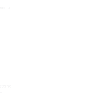
bien o
retorno
 –