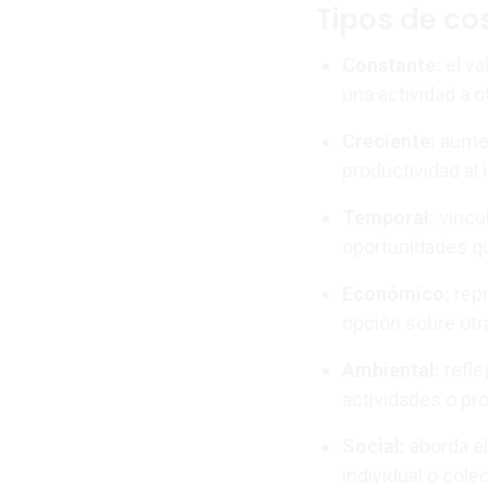
Tipos de co
Constante
:
el va
una actividad a ot
Creciente
:
aumen
productividad al 
Temporal
:
vincul
oportunidades qu
Económico
:
repr
opción sobre otr
Ambiental
:
refle
actividades o pr
Social
:
aborda el
individual o colec