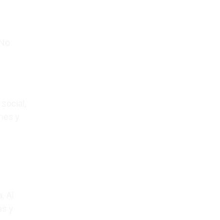
 No
social,
nes y
. Al
as y