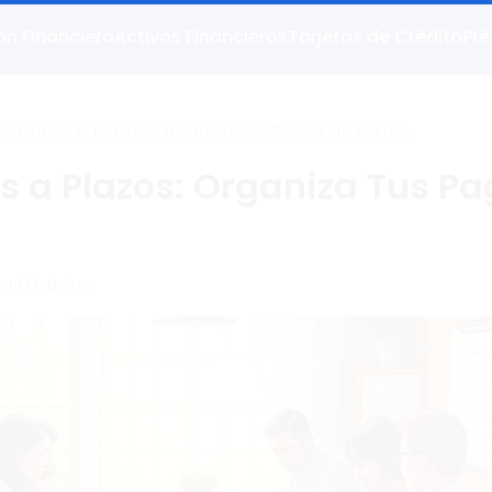
ón Financiera
Activos Financieros
Tarjetas de Crédito
Pr
éstamos a Plazos: Organiza Tus Pagos sin Estrés
 a Plazos: Organiza Tus P
nni Medeiros