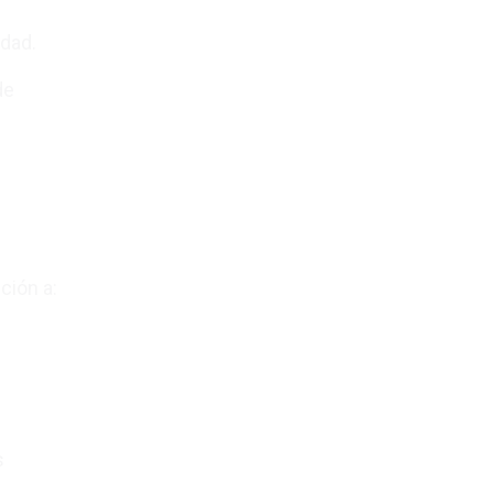
idad.
de
ción a:
s