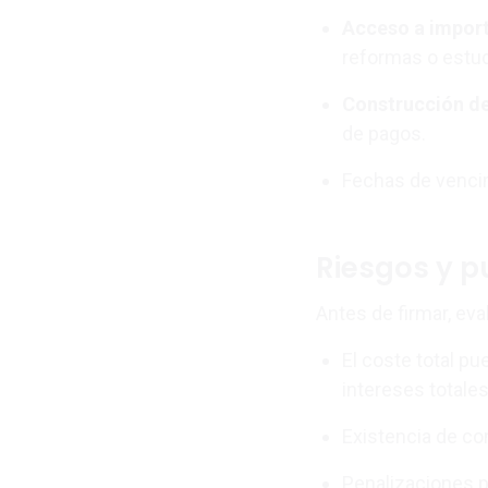
Acceso a import
reformas o estud
Construcción de 
de pagos.
Fechas de vencim
Riesgos y p
Antes de firmar, ev
El coste total p
intereses totales
Existencia de co
Penalizaciones po