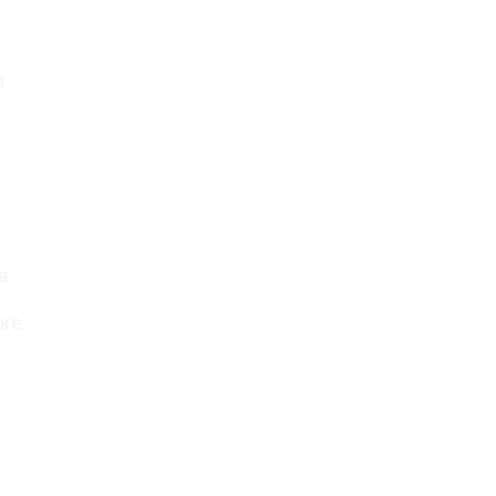
u
a.
re.