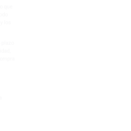
ro que
iodo
y los
 plazo
idad,
 compra
a