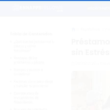
Inicio
Gesti
>
>
Pr
Préstamos
Tabla de Contenidos
Préstamos
¿Qué son los préstamos a
plazos y cómo
sin Estrés
funcionan?
Ventajas de los
préstamos a plazos
03/10/2025
•
Giova
Riesgos y puntos a
considerar
Factores clave para elegir
y calcular tu préstamo
Comparativa de
mecanismos de
financiación
Proceso de solicitud y