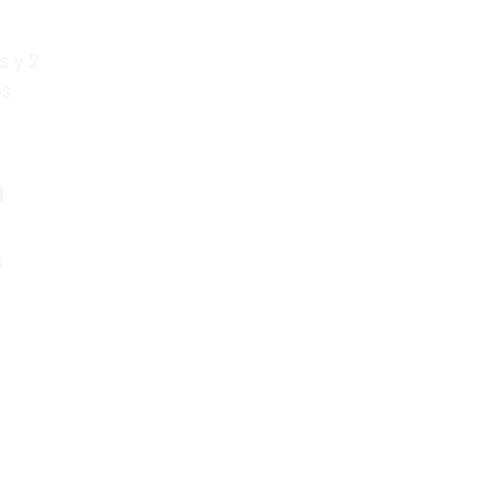
s y 2
os
n
s
a