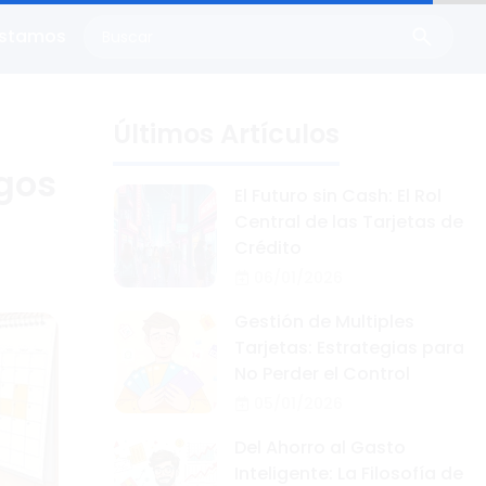
éstamos
Últimos Artículos
agos
El Futuro sin Cash: El Rol
Central de las Tarjetas de
Crédito
06/01/2026
Gestión de Multiples
Tarjetas: Estrategias para
No Perder el Control
05/01/2026
Del Ahorro al Gasto
Inteligente: La Filosofía de