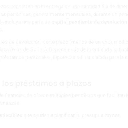
zos consisten en la entrega de una cantidad fija de dine
tas periódicas, generalmente mensuales, durante un per
a incluye una parte de
capital pendiente de devolución
s.
ntes de devolución: corto plazo (menos de un año), medio
lazo (más de 5 años). Dependiendo de la entidad y la final
réstamos personales, hipotecas o financiación para la
 los préstamos a plazos
de financiación ofrece múltiples beneficios que facilitan l
 finanzas:
redecibles
que ayudan a planificar tu presupuesto con