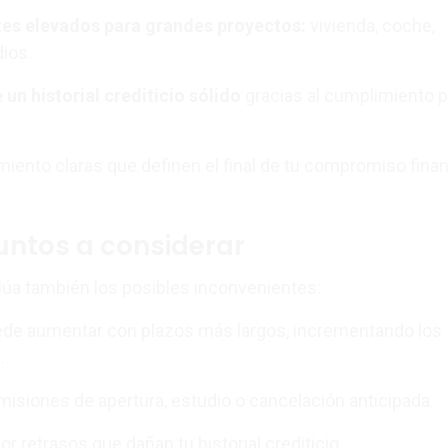
es elevados para grandes proyectos:
vivienda, coche,
ios.
un historial crediticio sólido
gracias al cumplimiento p
iento claras que definen el final de tu compromiso finan
untos a considerar
alúa también los posibles inconvenientes:
uede aumentar con plazos más largos, incrementando los
.
misiones de apertura, estudio o cancelación anticipada.
r retrasos que dañan tu historial crediticio.