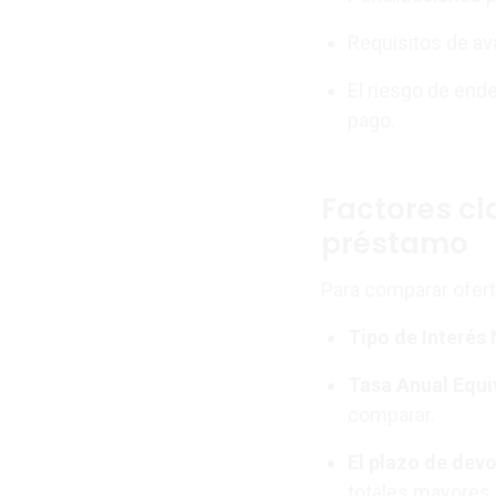
Requisitos de av
El riesgo de en
pago.
Factores cla
préstamo
Para comparar ofert
Tipo de Interés
Tasa Anual Equi
comparar.
El plazo de devo
totales mayores.