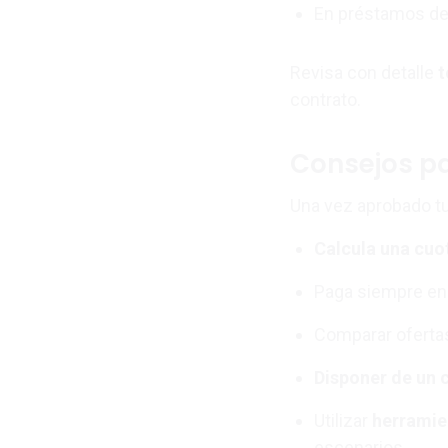
En préstamos de 
Revisa con detalle
t
contrato.
Consejos pa
Una vez aprobado tu
Calcula una cuo
Paga siempre en 
Comparar ofertas
Disponer de un 
Utilizar
herramien
escenarios.