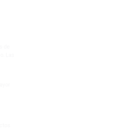
s de
io. Las
mayor
ctos