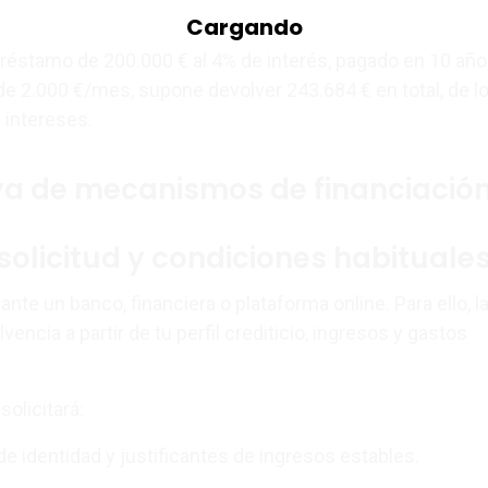
éstamo de 200.000 € al 4% de interés, pagado en 10 año
 2.000 €/mes, supone devolver 243.684 € en total, de l
 intereses.
a de mecanismos de financiació
solicitud y condiciones habituale
 ante un banco, financiera o plataforma online. Para ello, l
vencia a partir de tu perfil crediticio, ingresos y gastos
solicitará:
 identidad y justificantes de ingresos estables.